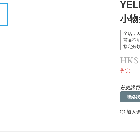
YE
小物
全店，現
商品不能
指定分類
HK$3
售完
若想購買
聯絡我
加入