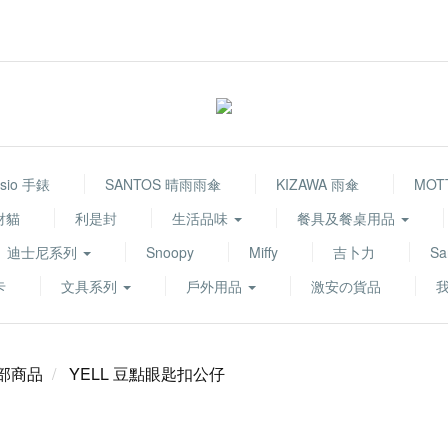
sio 手錶
SANTOS 晴雨雨傘
KIZAWA 雨傘
MOT
財貓
利是封
生活品味
餐具及餐桌用品
迪士尼系列
Snoopy
Miffy
吉卜力
Sa
卡
文具系列
戶外用品
激安の貨品
部商品
YELL 豆點眼匙扣公仔