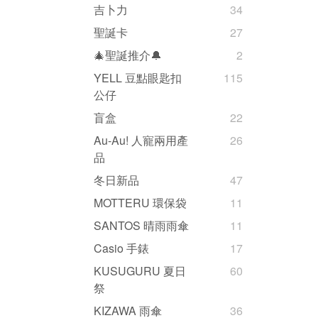
吉卜力
34
聖誕卡
27
🎄聖誕推介🔔
2
YELL 豆點眼匙扣
115
公仔
盲盒
22
Au-Au! 人寵兩用產
26
品
冬日新品
47
MOTTERU 環保袋
11
SANTOS 晴雨雨傘
11
Casio 手錶
17
KUSUGURU 夏日
60
祭
KIZAWA 雨傘
36