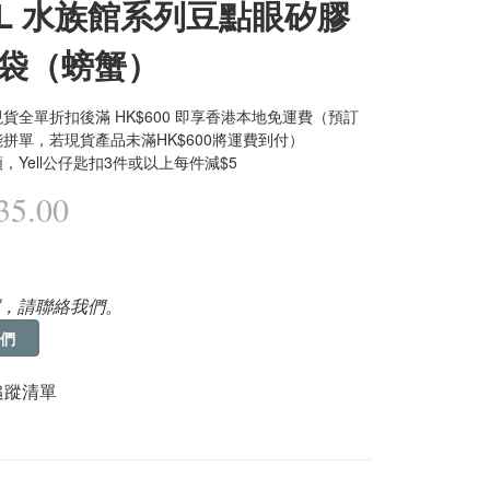
LL 水族館系列豆點眼矽膠
袋（螃蟹）
貨全單折扣後滿 HK$600 即享香港本地免運費（預訂
拼單，若現貨產品未滿HK$600將運費到付）
，Yell公仔匙扣3件或以上每件減$5
5.00
，請聯絡我們。
們
追蹤清單