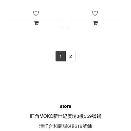
1
2
store
旺角MOKO新世紀廣場3樓359號鋪
灣仔合和商場6樓619
號鋪