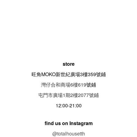
store
旺角MOKO新世紀廣場3樓359號鋪
灣仔合和商場6樓619
號鋪
屯門市廣場1期
2
樓
2077
號鋪
12:00-21:00
find us on Instagram
@totalhousetth