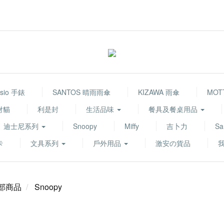
sio 手錶
SANTOS 晴雨雨傘
KIZAWA 雨傘
MOT
財貓
利是封
生活品味
餐具及餐桌用品
迪士尼系列
Snoopy
Miffy
吉卜力
Sa
卡
文具系列
戶外用品
激安の貨品
部商品
Snoopy