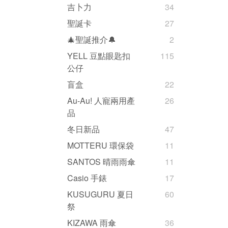
吉卜力
34
聖誕卡
27
🎄聖誕推介🔔
2
YELL 豆點眼匙扣
115
公仔
盲盒
22
Au-Au! 人寵兩用產
26
品
冬日新品
47
MOTTERU 環保袋
11
SANTOS 晴雨雨傘
11
Casio 手錶
17
KUSUGURU 夏日
60
祭
KIZAWA 雨傘
36