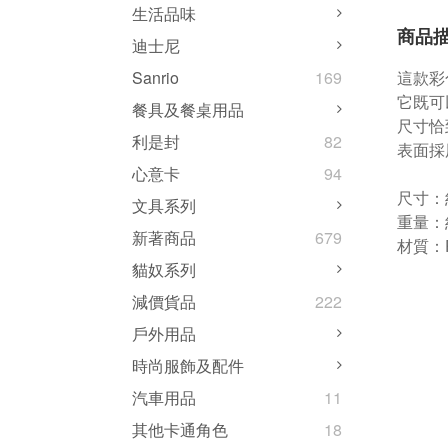
生活品味
商品
迪士尼
這款彩
Sanrio
169
它既可
餐具及餐桌用品
尺寸恰
利是封
82
表面採
心意卡
94
尺寸：約
文具系列
重量：
新著商品
679
材質：P
貓奴系列
減價貨品
222
戶外用品
時尚服飾及配件
汽車用品
11
其他卡通角色
18