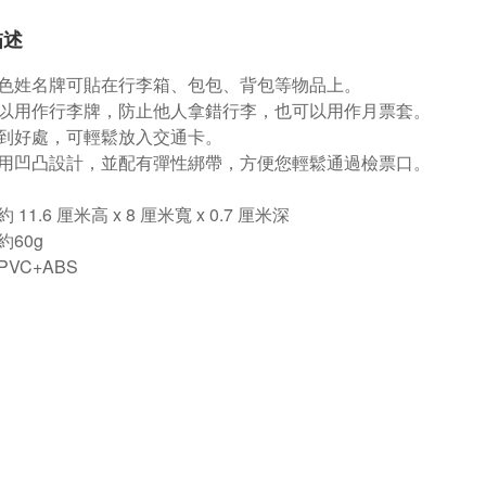
描述
色姓名牌可貼在行李箱、包包、背包等物品上。
以用作行李牌，防止他人拿錯行李，也可以用作月票套。
到好處，可輕鬆放入交通卡。
用凹凸設計，並配有彈性綁帶，方便您輕鬆通過檢票口。
 11.6 厘米高 x 8 厘米寬 x 0.7 厘米深
約60g
VC+ABS