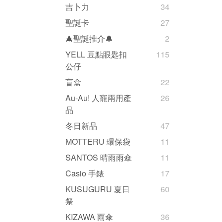
吉卜力
34
聖誕卡
27
🎄聖誕推介🔔
2
YELL 豆點眼匙扣
115
公仔
盲盒
22
Au-Au! 人寵兩用產
26
品
冬日新品
47
MOTTERU 環保袋
11
SANTOS 晴雨雨傘
11
Casio 手錶
17
KUSUGURU 夏日
60
祭
KIZAWA 雨傘
36