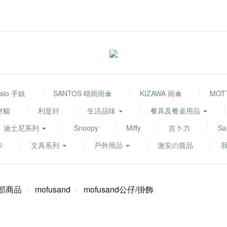
sio 手錶
SANTOS 晴雨雨傘
KIZAWA 雨傘
MOT
財貓
利是封
生活品味
餐具及餐桌用品
迪士尼系列
Snoopy
Miffy
吉卜力
Sa
卡
文具系列
戶外用品
激安の貨品
部商品
mofusand
mofusand公仔/掛飾