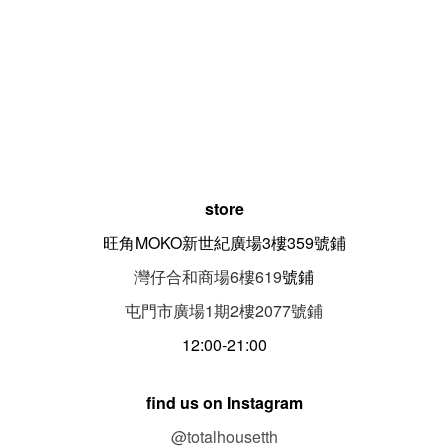
store
旺角MOKO新世紀廣場3樓359號鋪
灣仔合和商場6樓619
號鋪
屯門市廣場1期
2
樓
2077
號鋪
12:00-21:00
find us on Instagram
@totalhousetth