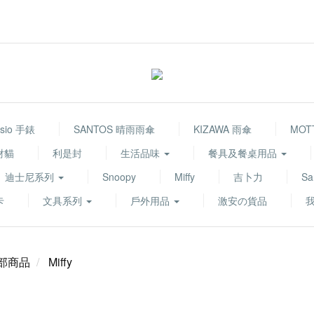
sio 手錶
SANTOS 晴雨雨傘
KIZAWA 雨傘
MOT
財貓
利是封
生活品味
餐具及餐桌用品
迪士尼系列
Snoopy
Miffy
吉卜力
Sa
卡
文具系列
戶外用品
激安の貨品
部商品
Miffy