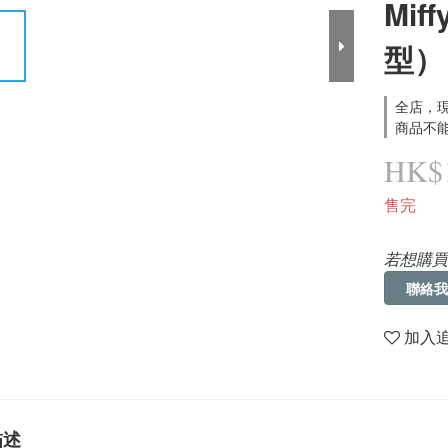
Mi
型）
全店，現
商品不能
HK$1
售完
若想購買
聯絡我
加入
描述