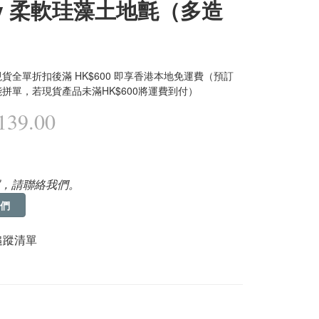
ffy 柔軟珪藻土地氈（多造
貨全單折扣後滿 HK$600 即享香港本地免運費（預訂
拼單，若現貨產品未滿HK$600將運費到付）
39.00
，請聯絡我們。
們
追蹤清單