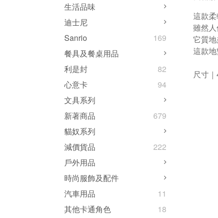
生活品味
這款柔
迪士尼
雖然人
Sanrio
169
它質地
這款地
餐具及餐桌用品
利是封
82
尺寸｜4
心意卡
94
文具系列
新著商品
679
貓奴系列
減價貨品
222
戶外用品
時尚服飾及配件
汽車用品
11
其他卡通角色
18