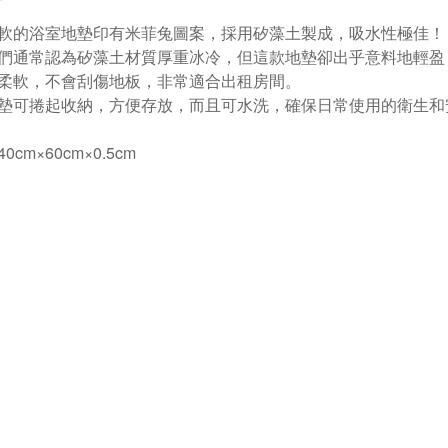
軟的浴室地墊印有米菲兔圖案，採用矽藻土製成，吸水性極佳！
們通常認為矽藻土材質厚重冰冷，但這款地墊卻出乎意料地輕盈
柔軟，不會刮傷地板，非常適合出租房間。
墊可捲起收納，方便存放，而且可水洗，確保日常使用的衛生和
0cm×60cm×0.5cm