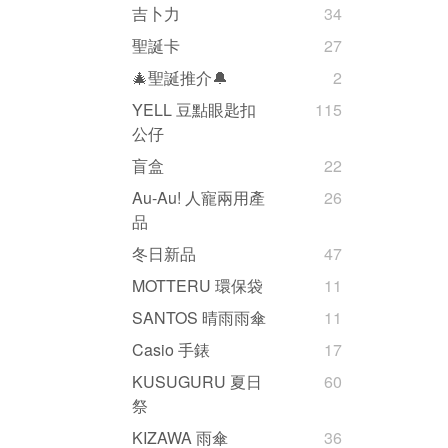
吉卜力
34
聖誕卡
27
🎄聖誕推介🔔
2
YELL 豆點眼匙扣
115
公仔
盲盒
22
Au-Au! 人寵兩用產
26
品
冬日新品
47
MOTTERU 環保袋
11
SANTOS 晴雨雨傘
11
Casio 手錶
17
KUSUGURU 夏日
60
祭
KIZAWA 雨傘
36