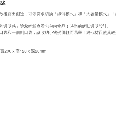
描述
啟後露出側邊，可依需求切換「纖薄模式」和「大容量模式」！纖薄
的透明感」讓您輕鬆查看包包內物品！時尚的網狀透明設計。
口袋和一個副口袋，讓收納小物變得輕而易舉！網狀材質使其輕
200 x 高120 x 深20mm