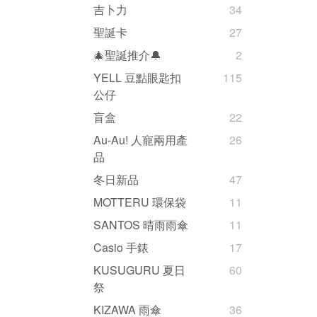
吉卜力
34
聖誕卡
27
🎄聖誕推介🔔
2
YELL 豆點眼匙扣
115
公仔
盲盒
22
Au-Au! 人寵兩用產
26
品
冬日新品
47
MOTTERU 環保袋
11
SANTOS 晴雨雨傘
11
Casio 手錶
17
KUSUGURU 夏日
60
祭
KIZAWA 雨傘
36