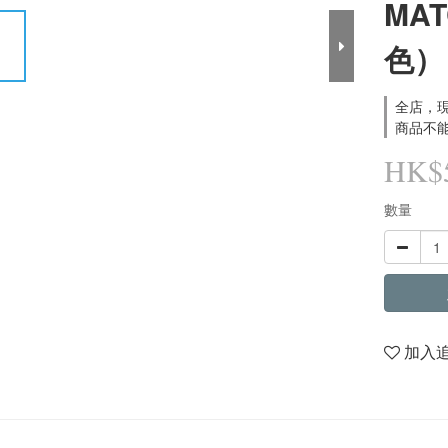
MA
色）
全店，現
商品不能
HK$5
數量
加入