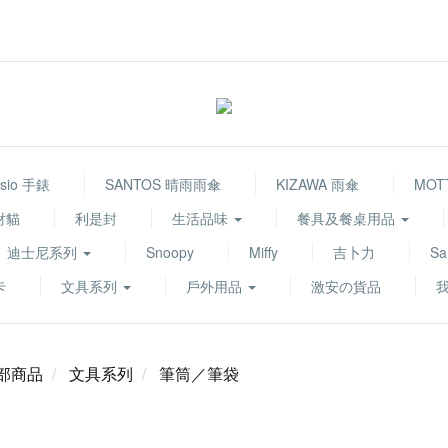
sio 手錶
SANTOS 晴雨雨傘
KIZAWA 雨傘
MOT
財貓
利是封
生活品味
餐具及餐桌用品
迪士尼系列
Snoopy
Miffy
吉卜力
Sa
卡
文具系列
戶外用品
激安の貨品
部商品
文具系列
筆筒／筆袋