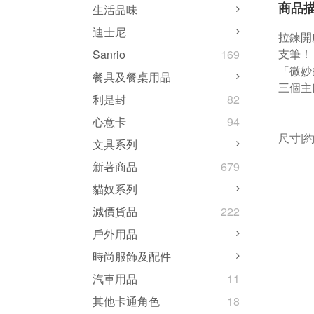
商品
生活品味
迪士尼
拉鍊開
支筆！
Sanrio
169
「微妙
餐具及餐桌用品
三個主
利是封
82
心意卡
94
尺寸|約寬
文具系列
新著商品
679
貓奴系列
減價貨品
222
戶外用品
時尚服飾及配件
汽車用品
11
其他卡通角色
18