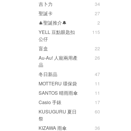
吉卜力
34
聖誕卡
27
🎄聖誕推介🔔
2
YELL 豆點眼匙扣
115
公仔
盲盒
22
Au-Au! 人寵兩用產
26
品
冬日新品
47
MOTTERU 環保袋
11
SANTOS 晴雨雨傘
11
Casio 手錶
17
KUSUGURU 夏日
60
祭
KIZAWA 雨傘
36