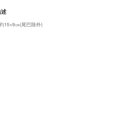
描述
15×9㎝(尾巴除外)