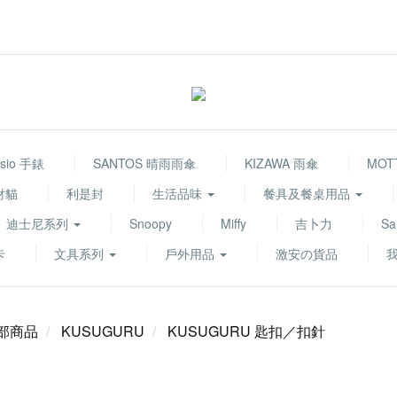
sio 手錶
SANTOS 晴雨雨傘
KIZAWA 雨傘
MOT
財貓
利是封
生活品味
餐具及餐桌用品
迪士尼系列
Snoopy
Miffy
吉卜力
Sa
卡
文具系列
戶外用品
激安の貨品
部商品
KUSUGURU
KUSUGURU 匙扣／扣針