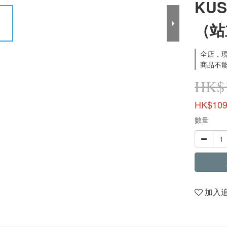
KU
（站
全店，現
商品不能
HK$1
HK$109
數量
加入