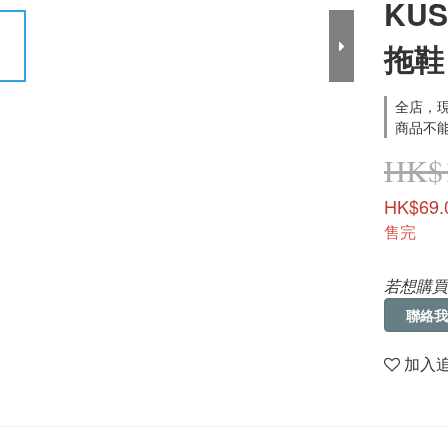
KU
拖鞋
全店，現
商品不能
HK$1
HK$69.
售完
若想購買
聯絡我
加入