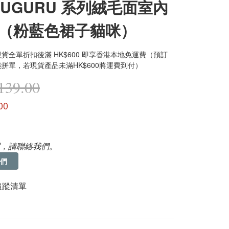
SUGURU 系列絨毛面室內
（粉藍色裙子貓咪）
貨全單折扣後滿 HK$600 即享香港本地免運費（預訂
拼單，若現貨產品未滿HK$600將運費到付）
39.00
00
，請聯絡我們。
們
追蹤清單