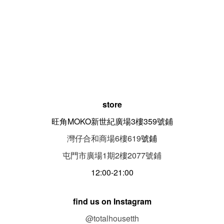
store
旺角MOKO新世紀廣場3樓359號鋪
灣仔合和商場6樓619
號鋪
屯門市廣場1期
2
樓
2077
號鋪
12:00-21:00
find us on Instagram
@totalhousetth