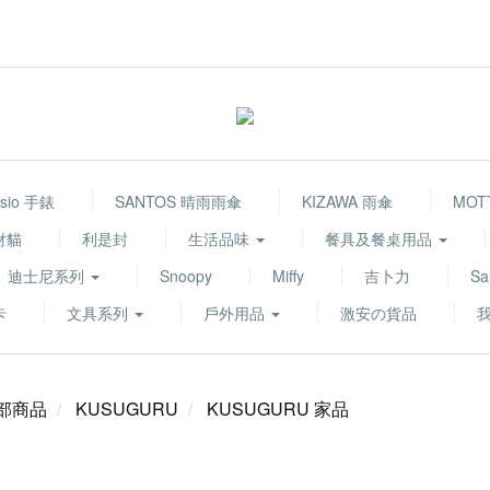
sio 手錶
SANTOS 晴雨雨傘
KIZAWA 雨傘
MOT
財貓
利是封
生活品味
餐具及餐桌用品
迪士尼系列
Snoopy
Miffy
吉卜力
Sa
卡
文具系列
戶外用品
激安の貨品
部商品
KUSUGURU
KUSUGURU 家品