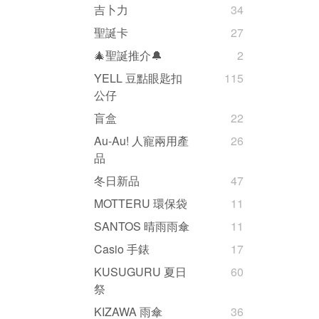
吉卜力
34
聖誕卡
27
🎄聖誕推介🔔
2
YELL 豆點眼匙扣
115
公仔
盲盒
22
Au-Au! 人寵兩用產
26
品
冬日新品
47
MOTTERU 環保袋
11
SANTOS 晴雨雨傘
11
Casio 手錶
17
KUSUGURU 夏日
60
祭
KIZAWA 雨傘
36