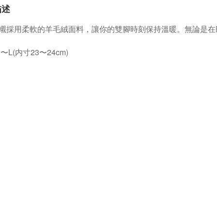
描述
襯採用柔軟的羊毛絨面料，讓你的雙腳時刻保持溫暖。無論是在
〜L(内寸23〜24cm)