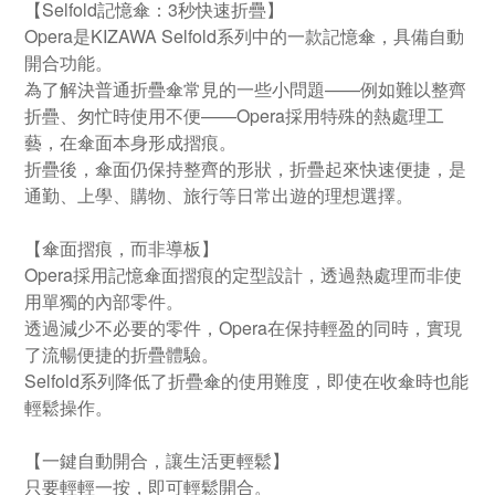
【Selfold記憶傘：3秒快速折疊】
Opera是KIZAWA Selfold系列中的一款記憶傘，具備自動
開合功能。
為了解決普通折疊傘常見的一些小問題——例如難以整齊
折疊、匆忙時使用不便——Opera採用特殊的熱處理工
藝，在傘面本身形成摺痕。
折疊後，傘面仍保持整齊的形狀，折疊起來快速便捷，是
通勤、上學、購物、旅行等日常出遊的理想選擇。
【傘面摺痕，而非導板】
Opera採用記憶傘面摺痕的定型設計，透過熱處理而非使
用單獨的內部零件。
透過減少不必要的零件，Opera在保持輕盈的同時，實現
了流暢便捷的折疊體驗。
Selfold系列降低了折疊傘的使用難度，即使在收傘時也能
輕鬆操作。
【一鍵自動開合，讓生活更輕鬆】
只要輕輕一按，即可輕鬆開合。