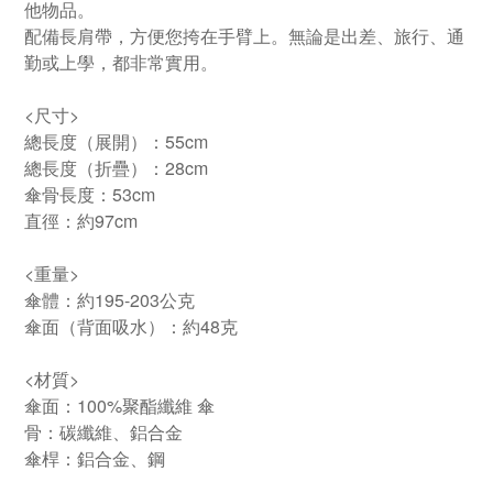
他物品。
配備長肩帶，方便您挎在手臂上。無論是出差、旅行、通
勤或上學，都非常實用。
<尺寸>
總長度（展開）：55cm
總長度（折疊）：28cm
傘骨長度：53cm
直徑：約97cm
<重量>
傘體：約195-203公克
傘面（背面吸水）：約48克
<材質>
傘面：100%聚酯纖維 傘
骨：碳纖維、鋁合金
傘桿：鋁合金、鋼