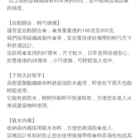
*以上指的是碳纖維材料本身的特性，並不能保證成品傘
的強度。
【自動開合，輕巧便攜】
儘管是自動開合傘，傘身重量僅約195克至203克。
我們採用碳纖維製作傘骨，旨在實現便於攜帶的輕巧尺寸
和舒適設計。
這款雨傘直徑約97厘米，尺寸較大，日常使用倍感安心。
折疊後僅約28厘米，小巧便攜，可輕鬆放入包中。
【下雨天好幫手】
高密度聚酯纖維布料經超強防水處理，即使在下雨天也能
輕鬆使用。
它能有效防水，輕輕抖動即可快速晾乾，方便您在進入火
車或建築物時使用。
【吸水內襯】
收納袋內襯採用吸水布料，方便您將濕雨傘放入。
這種設計有助於防止您在使用後攜帶雨傘時弄濕包包或其