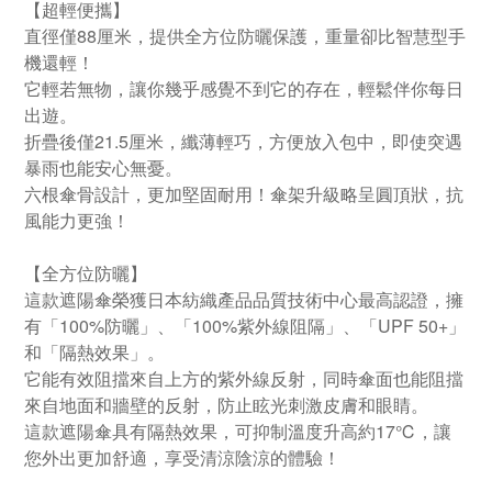
【超輕便攜】
直徑僅88厘米，提供全方位防曬保護，重量卻比智慧型手
機還輕！
它輕若無物，讓你幾乎感覺不到它的存在，輕鬆伴你每日
出遊。
折疊後僅21.5厘米，纖薄輕巧，方便放入包中，即使突遇
暴雨也能安心無憂。
六根傘骨設計，更加堅固耐用！傘架升級略呈圓頂狀，抗
風能力更強！
【全方位防曬】
這款遮陽傘榮獲日本紡織產品品質技術中心最高認證，擁
有「100%防曬」、「100%紫外線阻隔」、「UPF 50+」
和「隔熱效果」。
它能有效阻擋來自上方的紫外線反射，同時傘面也能阻擋
來自地面和牆壁的反射，防止眩光刺激皮膚和眼睛。
這款遮陽傘具有隔熱效果，可抑制溫度升高約17℃，讓
您外出更加舒適，享受清涼陰涼的體​​驗！