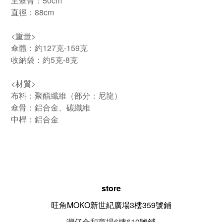
主傘骨：50cm
直徑：88cm
<重量>
傘體：約127克-159克
收納袋：約5克-8克
<材質>
布料：聚酯纖維（部分：尼龍）
傘骨：鋁合金、碳纖維
中桿：鋁合金
store
旺角MOKO新世紀廣場3樓359號鋪
灣仔合和商場6樓619
號鋪