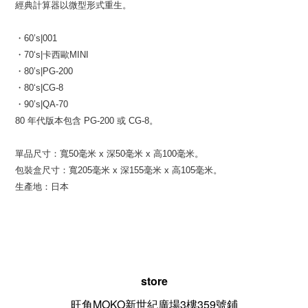
經典計算器以微型形式重生。
・60’s|001
・70‘s|卡西歐MINI
・80’s|PG-200
・80‘s|CG-8
・90’s|QA-70
80 年代版本包含 PG-200 或 CG-8。
單品尺寸：寬50毫米 x 深50毫米 x 高100毫米。
包裝盒尺寸：寬205毫米 x 深155毫米 x 高105毫米。
生產地：日本
store
旺角MOKO新世紀廣場3樓359號鋪