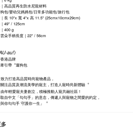
料｜高品質再生防水尼龍材料
狗包/嬰幼兒媽媽包/日常多功能包/旅行包
 10"x 寬 4"x 高 11.5" (25cmx10cmx29cm)
9" / 125cm
400 g
22" / 56cm
送雲朵手柄長度｜
AU-au!
》
計香港品牌
︒牽引帶︒遛狗包
!
致力打造高品質時尚寵物產品，
時關注品質及潮流美學的寵主，打造人寵時尚新體驗︒
!
由年輕愛寵夫妻創立，積極推動人寵共融社區！
字取自中文「勾勾手」的意念，傳遞人與寵物之間愛的約定，
「與你勾勾手
守護你一生」︒
更多