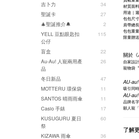
吉卜力
34
材質面
用途｜遛
聖誕卡
27
包包尺寸｜長
🎄聖誕推介🔔
2
肩帶總長｜4
包包重量｜
YELL 豆點眼匙扣
115
限量贈
公仔
盲盒
22
關於《
Au-Au! 人寵兩用產
26
自家設
寵物袋
品
冬日新品
47
AU-au
MOTTERU 環保袋
11
吸引同
AU-au
SANTOS 晴雨雨傘
11
品牌名
願人
Casio 手錶
17
寵
KUSUGURU 夏日
60
祭
了解
KIZAWA 雨傘
36