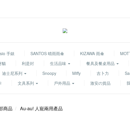
sio 手錶
SANTOS 晴雨雨傘
KIZAWA 雨傘
MOT
財貓
利是封
生活品味
餐具及餐桌用品
迪士尼系列
Snoopy
Miffy
吉卜力
Sa
卡
文具系列
戶外用品
激安の貨品
部商品
Au-au! 人寵兩用產品