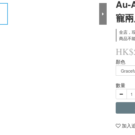
Au-A
寵兩
全店，現
商品不能
HK$5
顏色
數量
加入