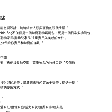
描述
卡龍色調設計，無縫結合人類與寵物的現代生活︒
y Bubble Bag不僅僅是一個時尚寵物媽媽包；更是一個日常多功能包，
寵物家長/嬰幼兒家長/注重實用與美感的女性，
y能充分帶給你實用和時尚的滿足︒
納空間︕
瓶架︑狗便袋收納空間︑貴重物品的拉鍊口袋︑多個插
及可拆卸的肩帶，限量贈送時尚雲朵手提帶，提供手提︑
斜揹的使用方式︒
節︓
L
愛粉紅/優雅粉藍/活力粉黃/溫柔粉綠/經典黑
6 kg