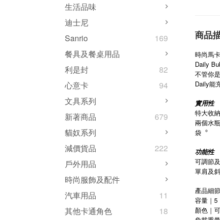
生活品味
迪士尼
商品
Sanrio
169
餐具及餐桌用品
時尚馬
Dail
利是封
82
不管你是
Dail
心意卡
94
文具系列
實用性
特大收
新著商品
679
兩個水
貓奴系列
袋︒
減價貨品
222
功能性
可調節
戶外用品
單肩及
時尚服飾及配件
產品細
汽車用品
11
容量｜5 
顏色｜可
其他卡通角色
18
負載重量｜