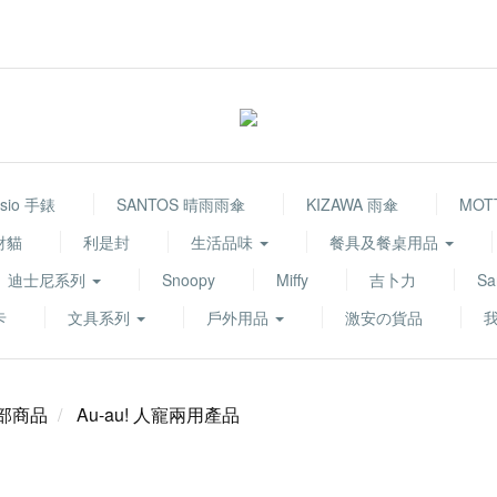
sio 手錶
SANTOS 晴雨雨傘
KIZAWA 雨傘
MOT
財貓
利是封
生活品味
餐具及餐桌用品
迪士尼系列
Snoopy
Miffy
吉卜力
Sa
卡
文具系列
戶外用品
激安の貨品
部商品
Au-au! 人寵兩用產品