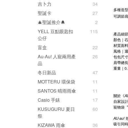
吉卜力
34
多種造
聖誕卡
27
可調節
🎄聖誕推介🔔
2
YELL 豆點眼匙扣
115
產品細
公仔
顏色｜石
材質面料｜國
盲盒
22
風格｜遛
Au-Au! 人寵兩用產
26
包包尺寸｜
肩帶總長｜
品
重量｜0.3
冬日新品
47
MOTTERU 環保袋
11
SANTOS 晴雨雨傘
11
關於《
A
Casio 手錶
17
自家設
寵物袋
KUSUGURU 夏日
60
祭
AU-au!
吸引同
KIZAWA 雨傘
36