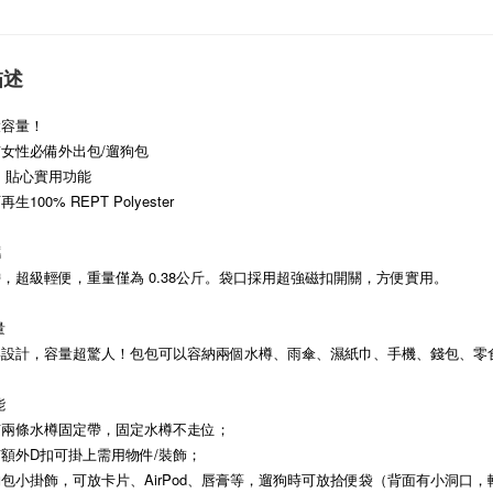
描述
大容量！
女性必備外出包/遛狗包
 貼心實用功能
100% REPT Polyester
攜
，超級輕便，重量僅為 0.38公斤。袋口採用超強磁扣開關，方便實用。
量
形設計，容量超驚人！包包可以容納兩個水樽、雨傘、濕紙巾、手機、錢包、零
能
有兩條水樽固定帶，固定水樽不走位；
額外D扣可掛上需用物件/裝飾；
包小掛飾，可放卡片、AirPod、唇膏等，遛狗時可放拾便袋（背面有小洞口