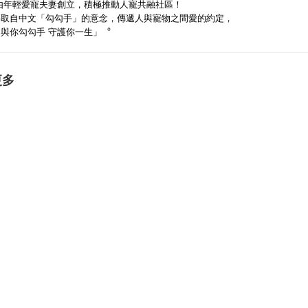
由年輕愛寵夫妻創立，積極推動人寵共融社區！
字取自中文「勾勾手」的意念，傳遞人與寵物之間愛的約定，
「與你勾勾手
守護你一生」︒
更多