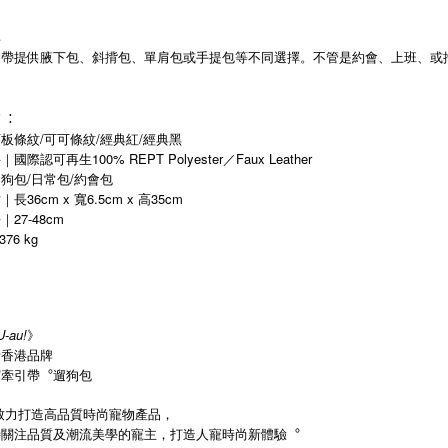
型
肩帶提供腋下包、斜揹包、單肩包或手提包等不同選擇。不管是約會、上班、或
節︓
板條紋/可可條紋/經典紅/經典黑
際認可再生100% REPT Polyester／Faux Leather
狗包/日常包/約會包
長36cm x 寬6.5cm x 高35cm
27-48cm
76 kg
U-au!
》
計香港品牌
︒牽引帶︒遛狗包
致力打造高品質時尚寵物產品，
時關注品質及潮流美學的寵主，打造人寵時尚新體驗︒