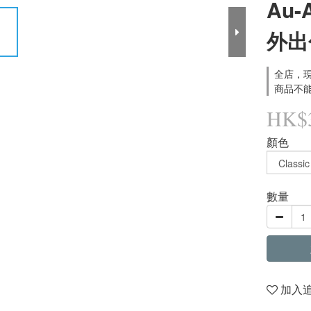
Au-A
外出
全店，現
商品不能
HK$3
顏色
數量
加入