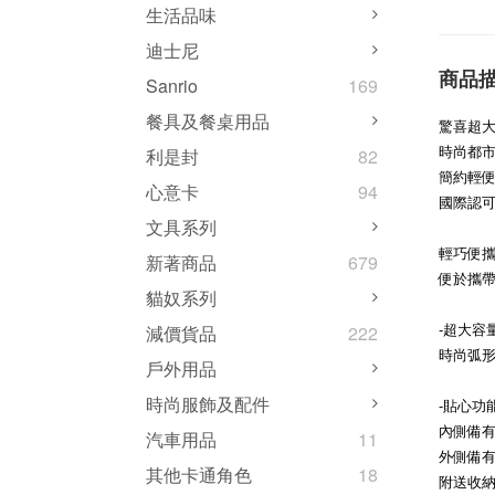
生活品味
迪士尼
商品
Sanrio
169
餐具及餐桌用品
驚喜超
時尚都市
利是封
82
簡約輕便
心意卡
94
國際認可再生
文具系列
輕巧便
新著商品
679
便於攜帶
貓奴系列
-超大容
減價貨品
222
時尚弧
戶外用品
時尚服飾及配件
-貼心功
內側備
汽車用品
11
外側備有
其他卡通角色
18
附送收納