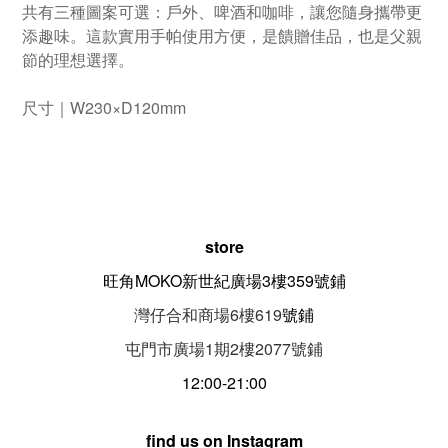
共有三種圖案可選：戶外、啤酒和咖啡，讓您隨身攜帶更
添趣味。這款實用手帕使用方便，是饋贈佳品，也是父親
節的理想選擇。
尺寸｜W230×D120mm
store
旺角MOKO新世紀廣場3樓359號鋪
灣仔合和商場6樓619
號鋪
屯門市廣場1期
2
樓
2077
號鋪
12:00-21:00
find us on Instagram