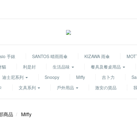
sio 手錶
SANTOS 晴雨雨傘
KIZAWA 雨傘
MOT
財貓
利是封
生活品味
餐具及餐桌用品
迪士尼系列
Snoopy
Miffy
吉卜力
Sa
卡
文具系列
戶外用品
激安の貨品
部商品
Miffy