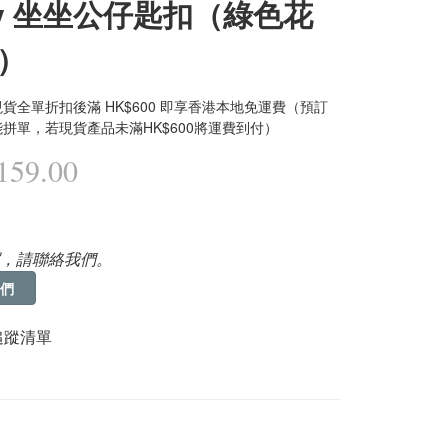
ffy 坐坐公仔匙扣（綠色花
）
貨全單折扣後滿 HK$600 即享香港本地免運費（預訂
拼單，若現貨產品未滿HK$600將運費到付）
59.00
，請聯絡我們。
們
追蹤清單