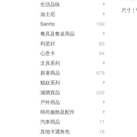
生活品味
尺寸｜W
迪士尼
Sanrio
169
餐具及餐桌用品
利是封
82
心意卡
94
文具系列
新著商品
679
貓奴系列
減價貨品
222
戶外用品
時尚服飾及配件
汽車用品
11
其他卡通角色
18