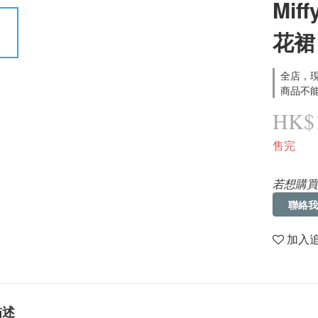
Mi
花裙
全店，現
商品不能
HK$1
售完
若想購買
聯絡我
加入
描述