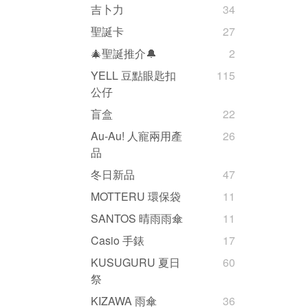
吉卜力
34
聖誕卡
27
🎄聖誕推介🔔
2
YELL 豆點眼匙扣
115
公仔
盲盒
22
Au-Au! 人寵兩用產
26
品
冬日新品
47
MOTTERU 環保袋
11
SANTOS 晴雨雨傘
11
Casio 手錶
17
KUSUGURU 夏日
60
祭
KIZAWA 雨傘
36